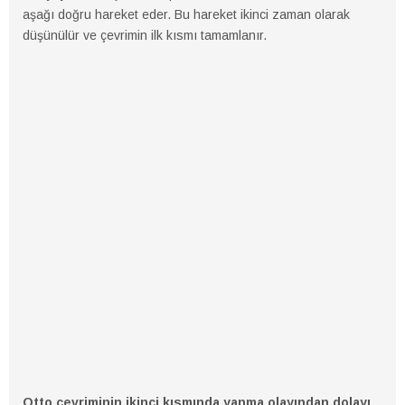
aşağı doğru hareket eder. Bu hareket ikinci zaman olarak
düşünülür ve çevrimin ilk kısmı tamamlanır.
Otto çevriminin ikinci kısmında yanma olayından dolayı