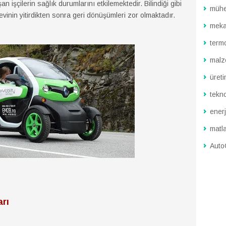
işçilerin sağlık durumlarını etkilemektedir. Bilindiği gibi
mühe
evinin yitirdikten sonra geri dönüşümleri zor olmaktadır.
meka
term
malz
üreti
tekno
enerj
matl
Aut
arı