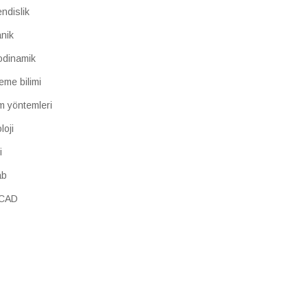
ndislik
nik
odinamik
eme bilimi
m yöntemleri
loji
i
ab
oCAD