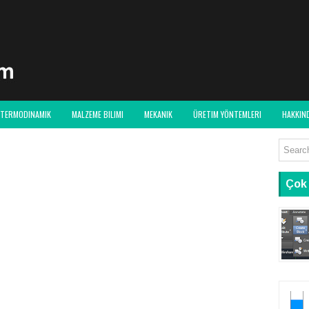
TERMODINAMIK
MALZEME BILIMI
MEKANIK
ÜRETIM YÖNTEMLERI
HAKKIN
Çok