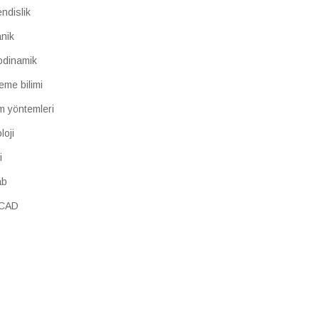
ndislik
nik
odinamik
eme bilimi
m yöntemleri
loji
i
ab
oCAD