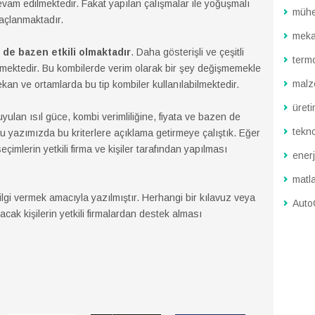
devam edilmektedir. Fakat yapılan çalışmalar ile yoğuşmalı
mühe
maçlanmaktadır.
meka
 de bazen etkili olmaktadır
. Daha gösterişli ve çeşitli
term
ilmektedir. Bu kombilerde verim olarak bir şey değişmemekle
malz
an ve ortamlarda bu tip kombiler kullanılabilmektedir.
üreti
uyulan ısıl güce, kombi verimliliğine, fiyata ve bazen de
tekno
Bu yazımızda bu kriterlere açıklama getirmeye çalıştık. Eğer
çimlerin yetkili firma ve kişiler tarafından yapılması
enerj
matl
gi vermek amacıyla yazılmıştır. Herhangi bir kılavuz veya
Aut
cak kişilerin yetkili firmalardan destek alması