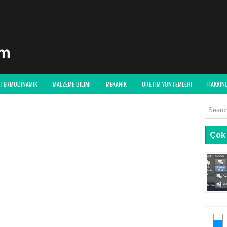
TERMODINAMIK
MALZEME BILIMI
MEKANIK
ÜRETIM YÖNTEMLERI
HAKKIN
Çok