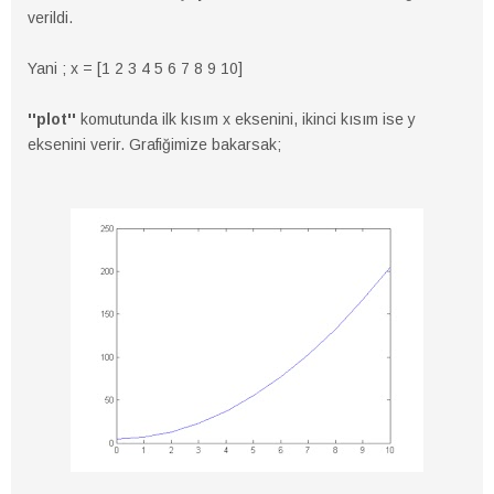
verildi.
Yani ; x = [1 2 3 4 5 6 7 8 9 10]
''plot''
komutunda ilk kısım x eksenini, ikinci kısım ise y
eksenini verir. Grafiğimize bakarsak;